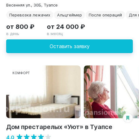
Весенняя ул., 30Б, Туапсе
Перевозка лежачих
Альцгеймер
После операций
Для 
от 800 ₽
от 24 000 ₽
в день
в месяц
Оставить заявку
КОМФОРТ
Дом престарелых «Уют» в Туапсе
4.0