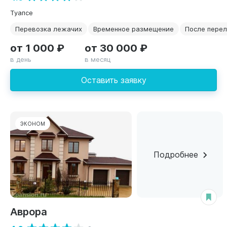
Туапсе
Перевозка лежачих
Временное размещение
После пере
от 1 000 ₽
от 30 000 ₽
в день
в месяц
Оставить заявку
ЭКОНОМ
Подробнее
Аврора