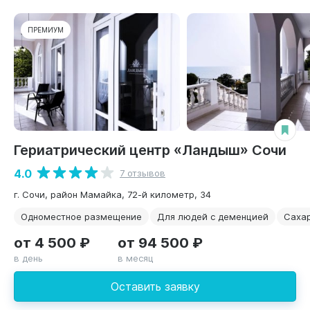
ПРЕМИУМ
Гериатрический центр «Ландыш» Сочи
4.0
7 отзывов
г. Сочи, район Мамайка, 72-й километр, 34
Одноместное размещение
Для людей с деменцией
Саха
от 4 500 ₽
от 94 500 ₽
в день
в месяц
Оставить заявку