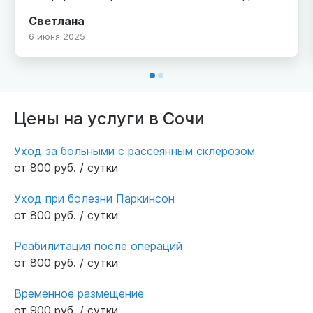
Атмосфера в учреждении очень
Светлана
дружелюбная. Пообщались с Еленой
6 июня 2025
Ивановной (гл. врачом цента), вместе
подобрали пакет для моей мамы. У них есть
медицинская лицензия - для меня это
ключевой аспект при выборе дома
престарелых. Достойный и уютный интерьер,
Цены на услуги в Сочи
лифт, спортзал, большой холл. Очень
понравился парк с фонтаном и видом на
Уход за больными с рассеянным склерозом
море. Достойное место! Рекомендую!
от 800 руб. / сутки
Уход при болезни Паркинсон
от 800 руб. / сутки
Реабилитация после операций
от 800 руб. / сутки
Временное размещение
от 900 руб. / сутки