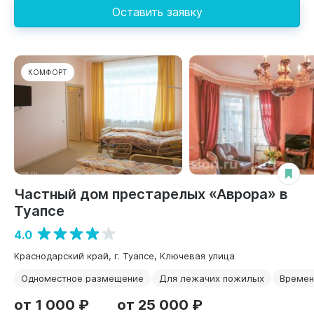
Оставить заявку
КОМФОРТ
Частный дом престарелых «Аврора» в
Туапсе
4.0
Краснодарский край, г. Туапсе, Ключевая улица
Одноместное размещение
Для лежачих пожилых
Времен
от 1 000 ₽
от 25 000 ₽