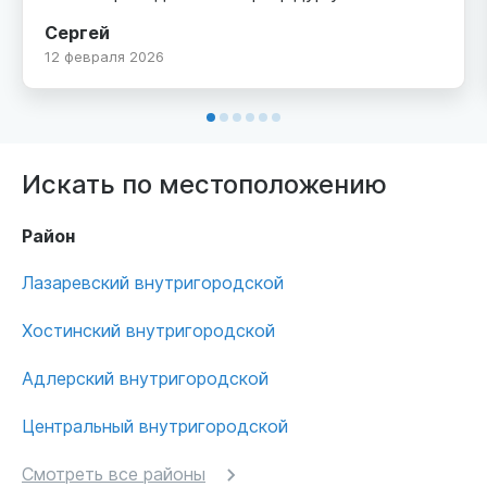
намного легче, боль в руке ушла на 50%.
Сергей
После 9 процедуры боль практически
12 февраля 2026
исчезла совсем. Спасибо большое
руководству данного центра за возможность
получить такие замечательные целебные
процедуры.
Искать по местоположению
Район
Лазаревский внутригородской
Хостинский внутригородской
Адлерский внутригородской
Центральный внутригородской
Смотреть все районы