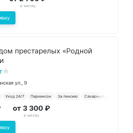
в месяц
явку
дом престарелых «Родной
и
нская ул., 9
Уход 24/7
Паркинсон
За пенсию
Сахарный диабет
₽
от 3 300 ₽
в месяц
явку