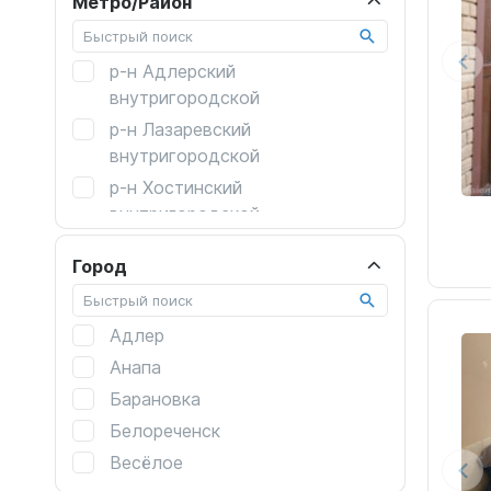
Метро/Район
После травм
Альцгеймер
р-н Адлерский
Склероз
внутригородской
Сахарный диабет
р-н Лазаревский
внутригородской
Со сниженным зрением
р-н Хостинский
Паркинсон
внутригородской
р-н Центральный
Город
внутригородской
Адлер
Анапа
Барановка
Белореченск
Весёлое