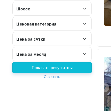
Геленджик
Глубокая
Шоссе
Горки
Горный
Ценовая категория
Джубга
Красная Поляна
Цена за сутки
Ленинградская
Мирный
Цена за месяц
Октябрьский
посёлок городского типа
Показать результаты
Новомихайловский
Очистить
Прогресс
Раздольное
село Агой
село Волковка
село Казачий Брод