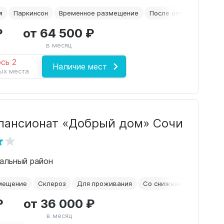
я
Паркинсон
Временное размещение
После операций
Ск
₽
от 64 500 ₽
в месяц
сь 2
Наличие мест
ых места
пансионат «Добрый дом» Сочи
ральный район
мещение
Склероз
Для проживания
Со сниженным зрением
₽
от 36 000 ₽
в месяц