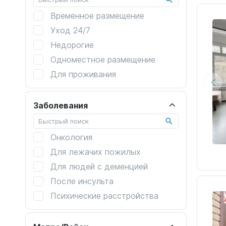
Временное размещение
Уход 24/7
Недорогие
Одноместное размещение
Для проживания
Перевозка лежачих
2-х местная комната
Заболевания
За пенсию
Сиделки
Онкология
Для лежачих пожилых
Для людей с деменцией
После инсульта
Психические расстройства
После операций
После перелома шейки бедра