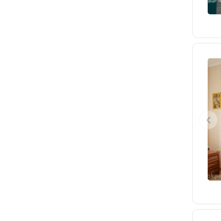
село Каштаны
село Орёл-Изумруд
село Пластунка
село Семёновка
село Тенгинка
Туапсе
Эстосадок