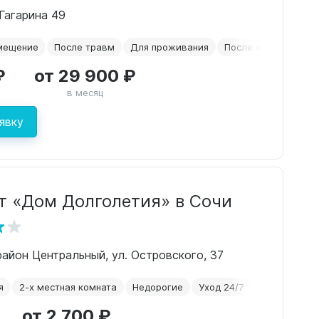
 Гагарина 49
мещение
После травм
Для проживания
После операций
₽
от 29 900 ₽
в месяц
явку
т «Дом Долголетия» в Сочи
орайон Центральный, ул. Островского, 37
я
2-х местная комната
Недорогие
Уход 24/7
Сиделки
от 2 700 ₽