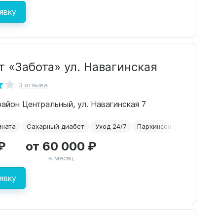
явку
 «Забота» ул. Навагинская
3 отзыва
орайон Центральный, ул. Навагинская 7
мната
Сахарный диабет
Уход 24/7
Паркинсон
Сиделки
₽
от 60 000 ₽
в месяц
явку