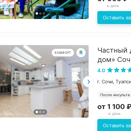
в день
Оставить за
Частный 
КОМФОРТ
дом» Соч
4.0
г. Сочи, Туапси
После инсульта
от 1 100 
в день
Оставить за