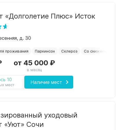
т «Долголетие Плюс» Исток
есенняя, д. 30
ля проживания
Паркинсон
Склероз
Со сниженным зрением
₽
от 45 000 ₽
в месяц
сь 10
Наличие мест
ых мест
зированный уходовый
т «Уют» Сочи