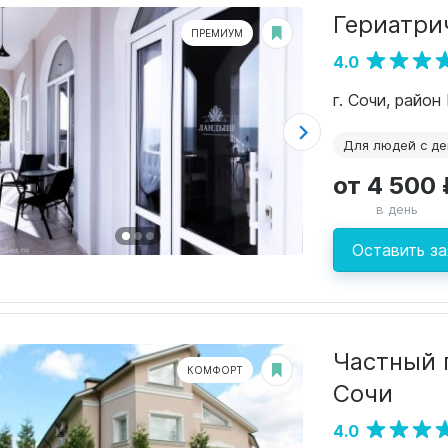
Гериатри
ПРЕМИУМ
4.0
г. Сочи, район
Для людей с д
от 4 500 
в день
Оставить за
Частный 
КОМФОРТ
Сочи
4.0