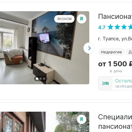
Пансиона
ЭКОНОМ
4.7
г. Туапсе, ул.В
Недорогие
Д
от 1 500 
в день
Остало
свободн
Специали
пансиона