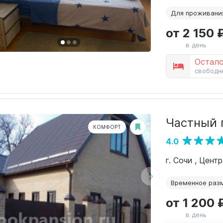
Для проживани
от 2 150 
в день
Остало
свободн
Частный 
КОМФОРТ
4.0
г. Сочи , Цент
Временное раз
от 1 200 
в день