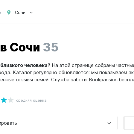
Сочи
х
в Сочи
35
близкого человека?
На этой странице собраны частны
ода. Каталог регулярно обновляется: мы показываем а
ренные отзывы семей. Служба заботы Bookpansion беспла
средняя оценка
ировать