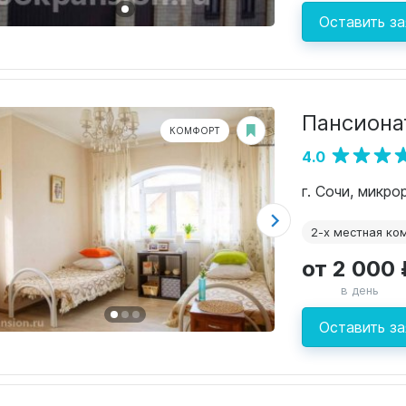
Оставить за
Пансионат
КОМФОРТ
4.0
г. Сочи, микр
2-х местная ко
от 2 000 
в день
Оставить за