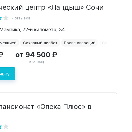
ческий центр «Ландыш» Сочи
7 отзывов
 Мамайка, 72-й километр, 34
еменцией
Сахарный диабет
После операций
Со сниженным
₽
от 94 500 ₽
в месяц
явку
пансионат «Опека Плюс» в