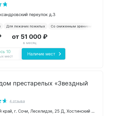
ксандровский переулок д.3
й
Для лежачих пожилых
Со сниженным зрением
Склероз
₽
от 51 000 ₽
в месяц
сь 10
Наличие мест
ых мест
дом престарелых «Звездный
4 отзыва
Краснодарский край, г. Сочи, Леселидзе, 25 Д, Хостинский район, с. Пластунка