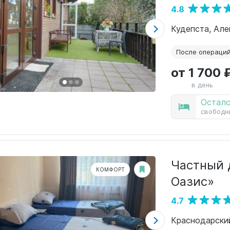
4.8
Кудепста, Але
После операци
от 1 700 
в день
Остало
свободн
Частный 
КОМФОРТ
Оазис»
4.7