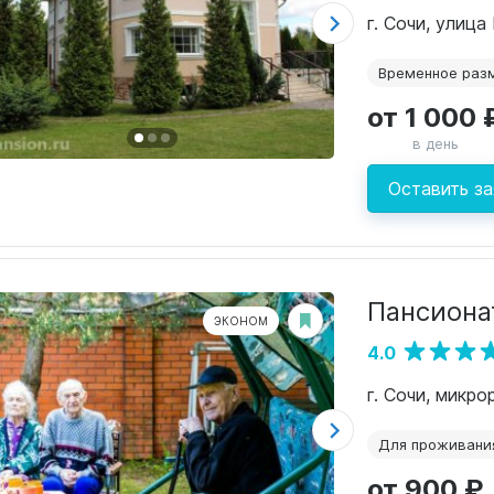
г. Сочи, улица
Временное раз
от 1 000 
в день
Оставить за
Пансиона
ЭКОНОМ
4.0
г. Сочи, микр
Для проживани
от 900 ₽